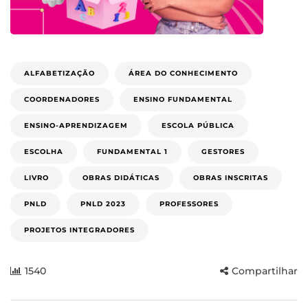
ALFABETIZAÇÃO
ÁREA DO CONHECIMENTO
COORDENADORES
ENSINO FUNDAMENTAL
ENSINO-APRENDIZAGEM
ESCOLA PÚBLICA
ESCOLHA
FUNDAMENTAL 1
GESTORES
LIVRO
OBRAS DIDÁTICAS
OBRAS INSCRITAS
PNLD
PNLD 2023
PROFESSORES
PROJETOS INTEGRADORES
1540
Compartilhar