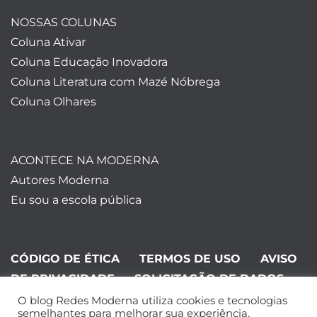
NOSSAS COLUNAS
Coluna Ativar
Coluna Educação Inovadora
Coluna Literatura com Mazé Nóbrega
Coluna Olhares
ACONTECE NA MODERNA
Autores Moderna
Eu sou a escola pública
CÓDIGO DE ÉTICA
TERMOS DE USO
AVISO
DE PRIVACIDADE
SOLICITAÇÃO DE DADOS
O blog Redes Moderna utiliza cookies e tecnologias
©Editora Moderna 2024. Todos os
semelhantes para melhorar sua experiência,