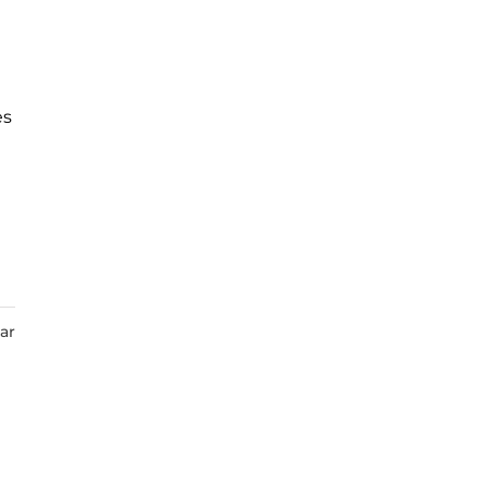
es
ar