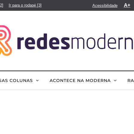
A+
[2]
Ir para o rodapé
[3]
Acessibilidade
SAS COLUNAS
ACONTECE NA MODERNA
R