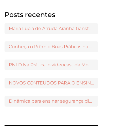
Posts recentes
Maria Lúcia de Arruda Aranha transformou o ensino de Filosofia no Brasil
Conheça o Prêmio Boas Práticas na Escola
PNLD Na Prática: o videocast da Moderna para apoiar a escolha das obras aprovadas
NOVOS CONTEÚDOS PARA O ENSINO MÉDIO DISPONÍVEIS NO MODERNAMIGOS
Dinâmica para ensinar segurança digital nos Anos Iniciais