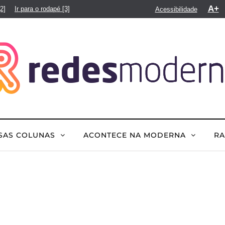
A+
[2]
Ir para o rodapé
[3]
Acessibilidade
SAS COLUNAS
ACONTECE NA MODERNA
R