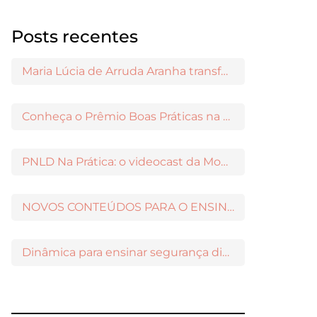
Posts recentes
Maria Lúcia de Arruda Aranha transformou o ensino de Filosofia no Brasil
Conheça o Prêmio Boas Práticas na Escola
PNLD Na Prática: o videocast da Moderna para apoiar a escolha das obras aprovadas
NOVOS CONTEÚDOS PARA O ENSINO MÉDIO DISPONÍVEIS NO MODERNAMIGOS
Dinâmica para ensinar segurança digital nos Anos Iniciais