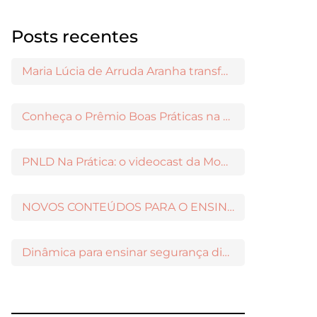
Posts recentes
Maria Lúcia de Arruda Aranha transformou o ensino de Filosofia no Brasil
Conheça o Prêmio Boas Práticas na Escola
PNLD Na Prática: o videocast da Moderna para apoiar a escolha das obras aprovadas
NOVOS CONTEÚDOS PARA O ENSINO MÉDIO DISPONÍVEIS NO MODERNAMIGOS
Dinâmica para ensinar segurança digital nos Anos Iniciais