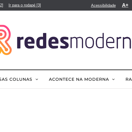
A+
[2]
Ir para o rodapé
[3]
Acessibilidade
SAS COLUNAS
ACONTECE NA MODERNA
R