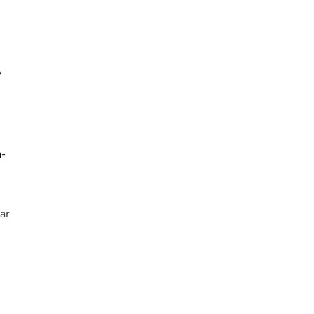
?
á-
ar