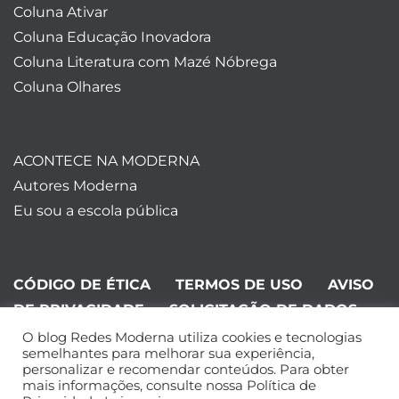
Coluna Ativar
Coluna Educação Inovadora
Coluna Literatura com Mazé Nóbrega
Coluna Olhares
ACONTECE NA MODERNA
Autores Moderna
Eu sou a escola pública
CÓDIGO DE ÉTICA
TERMOS DE USO
AVISO
DE PRIVACIDADE
SOLICITAÇÃO DE DADOS
O blog Redes Moderna utiliza cookies e tecnologias
©Editora Moderna 2024. Todos os
semelhantes para melhorar sua experiência,
personalizar e recomendar conteúdos. Para obter
direitos reservados.
mais informações, consulte nossa Política de