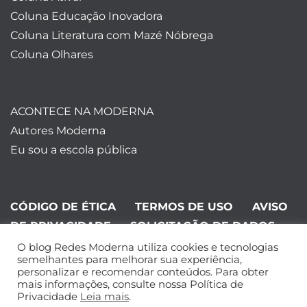
Coluna Educação Inovadora
Coluna Literatura com Mazé Nóbrega
Coluna Olhares
ACONTECE NA MODERNA
Autores Moderna
Eu sou a escola pública
CÓDIGO DE ÉTICA
TERMOS DE USO
AVISO
DE PRIVACIDADE
SOLICITAÇÃO DE DADOS
O blog Redes Moderna utiliza cookies e tecnologias
©Editora Moderna 2024. Todos os
semelhantes para melhorar sua experiência,
personalizar e recomendar conteúdos. Para obter
direitos reservados.
mais informações, consulte nossa Política de
Privacidade
Leia mais
.