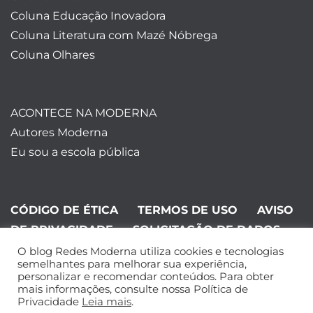
Coluna Educação Inovadora
Coluna Literatura com Mazé Nóbrega
Coluna Olhares
ACONTECE NA MODERNA
Autores Moderna
Eu sou a escola pública
CÓDIGO DE ÉTICA
TERMOS DE USO
AVISO
DE PRIVACIDADE
SOLICITAÇÃO DE DADOS
O blog Redes Moderna utiliza cookies e tecnologias
©Editora Moderna 2024. Todos os
semelhantes para melhorar sua experiência,
personalizar e recomendar conteúdos. Para obter
direitos reservados.
mais informações, consulte nossa Política de
Privacidade
Leia mais
.