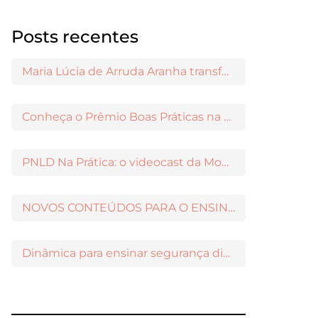
Posts recentes
Maria Lúcia de Arruda Aranha transformou o ensino de Filosofia no Brasil
Conheça o Prêmio Boas Práticas na Escola
PNLD Na Prática: o videocast da Moderna para apoiar a escolha das obras aprovadas
NOVOS CONTEÚDOS PARA O ENSINO MÉDIO DISPONÍVEIS NO MODERNAMIGOS
Dinâmica para ensinar segurança digital nos Anos Iniciais