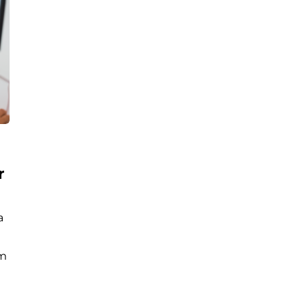
r
a
om