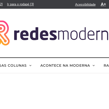
A+
[2]
Ir para o rodapé
[3]
Acessibilidade
SAS COLUNAS
ACONTECE NA MODERNA
R