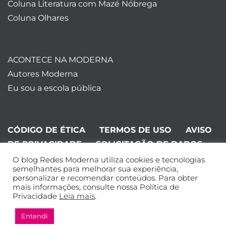
Coluna Literatura com Mazé Nóbrega
Coluna Olhares
ACONTECE NA MODERNA
Autores Moderna
Eu sou a escola pública
CÓDIGO DE ÉTICA
TERMOS DE USO
AVISO
DE PRIVACIDADE
SOLICITAÇÃO DE DADOS
O blog Redes Moderna utiliza cookies e tecnologias
©Editora Moderna 2024. Todos os
semelhantes para melhorar sua experiência,
personalizar e recomendar conteúdos. Para obter
direitos reservados.
mais informações, consulte nossa Política de
Privacidade
Leia mais
.
Entendi