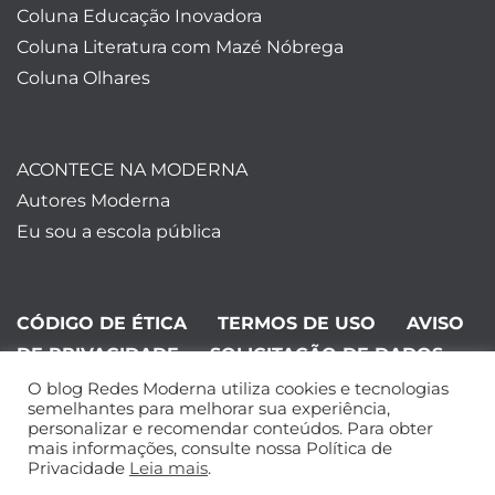
Coluna Educação Inovadora
Coluna Literatura com Mazé Nóbrega
Coluna Olhares
ACONTECE NA MODERNA
Autores Moderna
Eu sou a escola pública
CÓDIGO DE ÉTICA
TERMOS DE USO
AVISO
DE PRIVACIDADE
SOLICITAÇÃO DE DADOS
O blog Redes Moderna utiliza cookies e tecnologias
©Editora Moderna 2024. Todos os
semelhantes para melhorar sua experiência,
personalizar e recomendar conteúdos. Para obter
direitos reservados.
mais informações, consulte nossa Política de
Privacidade
Leia mais
.