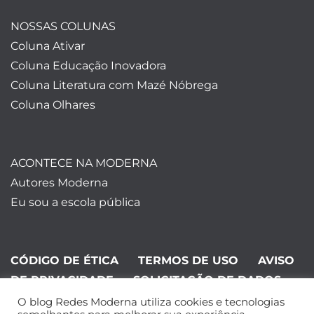
NOSSAS COLUNAS
Coluna Ativar
Coluna Educação Inovadora
Coluna Literatura com Mazé Nóbrega
Coluna Olhares
ACONTECE NA MODERNA
Autores Moderna
Eu sou a escola pública
CÓDIGO DE ÉTICA
TERMOS DE USO
AVISO
DE PRIVACIDADE
SOLICITAÇÃO DE DADOS
O blog Redes Moderna utiliza cookies e tecnologias
©Editora Moderna 2024. Todos os