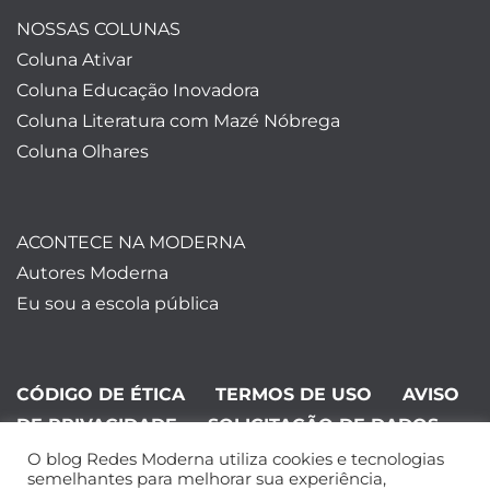
NOSSAS COLUNAS
Coluna Ativar
Coluna Educação Inovadora
Coluna Literatura com Mazé Nóbrega
Coluna Olhares
ACONTECE NA MODERNA
Autores Moderna
Eu sou a escola pública
CÓDIGO DE ÉTICA
TERMOS DE USO
AVISO
DE PRIVACIDADE
SOLICITAÇÃO DE DADOS
O blog Redes Moderna utiliza cookies e tecnologias
©Editora Moderna 2024. Todos os
semelhantes para melhorar sua experiência,