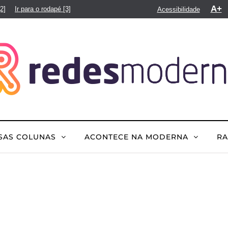
A+
[2]
Ir para o rodapé
[3]
Acessibilidade
SAS COLUNAS
ACONTECE NA MODERNA
R