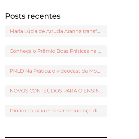
Posts recentes
Maria Lúcia de Arruda Aranha transformou o ensino de Filosofia no Brasil
Conheça o Prêmio Boas Práticas na Escola
PNLD Na Prática: o videocast da Moderna para apoiar a escolha das obras aprovadas
NOVOS CONTEÚDOS PARA O ENSINO MÉDIO DISPONÍVEIS NO MODERNAMIGOS
Dinâmica para ensinar segurança digital nos Anos Iniciais