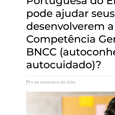
Portuguesa do E
pode ajudar seus
desenvolverem a
Competência Ger
BNCC (autoconh
autocuidado)?
4 de novembro de 2024