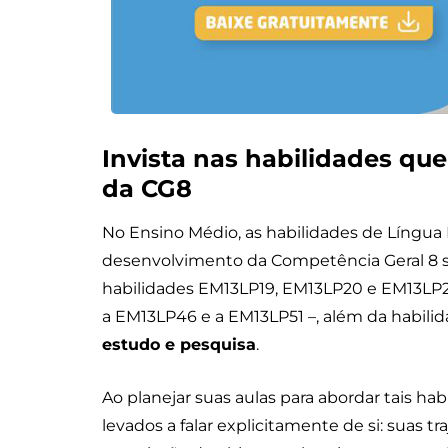
Invista nas habilidades qu
da CG8
No Ensino Médio, as habilidades de Língua
desenvolvimento da Competência Geral 8 
habilidades EM13LP19, EM13LP20 e EM13LP2
a EM13LP46 e a EM13LP51 –, além da habili
estudo e pesquisa
.
Ao planejar suas aulas para abordar tais ha
levados a falar explicitamente de si: suas tr