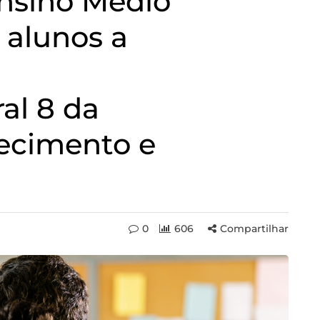
nsino Médio
 alunos a
al 8 da
ecimento e
0
606
Compartilhar