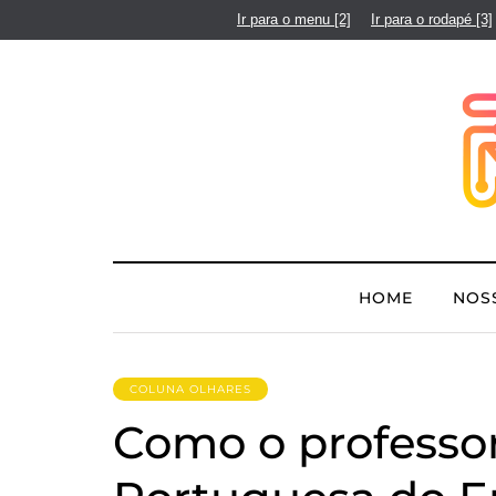
Ir para o menu
[2]
Ir para o rodapé
[3]
HOME
NOS
COLUNA OLHARES
Como o professo