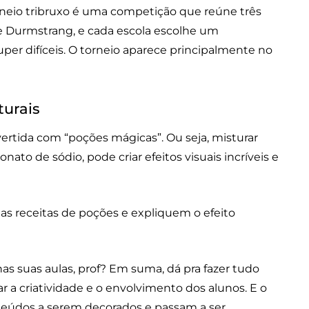
torneio tribruxo é uma competição que reúne três
e Durmstrang, e cada escola escolhe um
uper difíceis. O torneio aparece principalmente no
turais
vertida com “poções mágicas”. Ou seja, misturar
ato de sódio, pode criar efeitos visuais incríveis e
ias receitas de poções e expliquem o efeito
as suas aulas, prof? Em suma, dá pra fazer tudo
r a criatividade e o envolvimento dos alunos. E o
teúdos a serem decorados e passam a ser