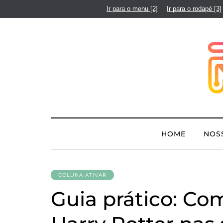
Ir para o menu
[2]
Ir para o rodapé
[3]
HOME
NOS
COLUNA ATIVAR
Guia prático: Co