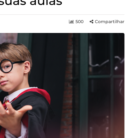
suas aulas
500
Compartilhar