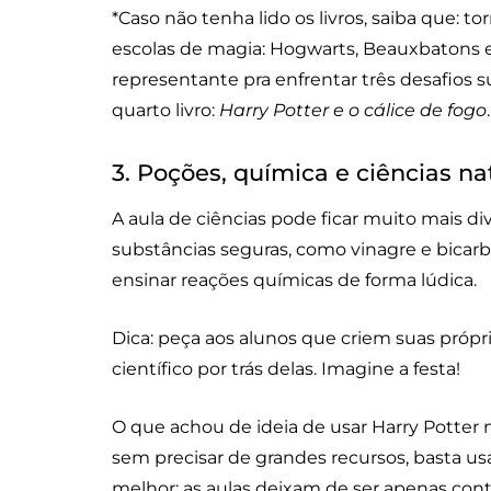
*Caso não tenha lido os livros, saiba que: 
escolas de magia: Hogwarts, Beauxbatons 
representante pra enfrentar três desafios s
quarto livro:
Harry Potter e o cálice de fogo
.
3. Poções, química e ciências na
A aula de ciências pode ficar muito mais di
substâncias seguras, como vinagre e bicarbon
ensinar reações químicas de forma lúdica.
Dica: peça aos alunos que criem suas própr
científico por trás delas. Imagine a festa!
O que achou de ideia de usar Harry Potter n
sem precisar de grandes recursos, basta usa
melhor: as aulas deixam de ser apenas con