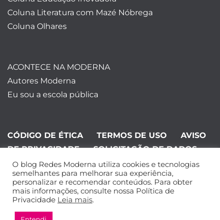
Coluna Literatura com Mazé Nóbrega
Coluna Olhares
ACONTECE NA MODERNA
Autores Moderna
Eu sou a escola pública
CÓDIGO DE ÉTICA
TERMOS DE USO
AVISO
DE PRIVACIDADE
SOLICITAÇÃO DE DADOS
O blog Redes Moderna utiliza cookies e tecnologias
©Editora Moderna 2024. Todos os
semelhantes para melhorar sua experiência,
personalizar e recomendar conteúdos. Para obter
direitos reservados.
mais informações, consulte nossa Política de
Privacidade
Leia mais
.
Entendi