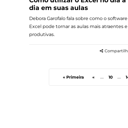
Como utilizar o Excel no dia a
dia em suas aulas
Debora Garofalo fala sobre como o software
Excel pode tornar as aulas mais atraentes e
produtivas.
Compartilh
« Primeira
«
...
10
...
1