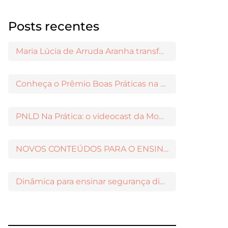
Posts recentes
Maria Lúcia de Arruda Aranha transformou o ensino de Filosofia no Brasil
Conheça o Prêmio Boas Práticas na Escola
PNLD Na Prática: o videocast da Moderna para apoiar a escolha das obras aprovadas
NOVOS CONTEÚDOS PARA O ENSINO MÉDIO DISPONÍVEIS NO MODERNAMIGOS
Dinâmica para ensinar segurança digital nos Anos Iniciais