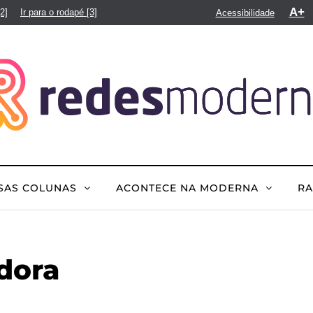
A+
[2]
Ir para o rodapé
[3]
Acessibilidade
SAS COLUNAS
ACONTECE NA MODERNA
R
dora