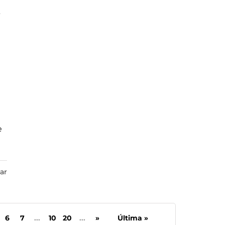
e
e
ar
6
7
...
10
20
...
»
Última »