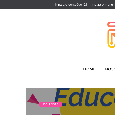
Ir para o conteúdo
[1]
Ir para o menu
HOME
NOS
136 POSTS