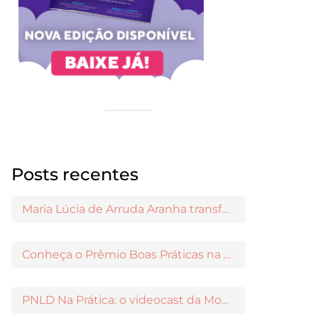
Posts recentes
Maria Lúcia de Arruda Aranha transformou o ensino de Filosofia no Brasil
Conheça o Prêmio Boas Práticas na Escola
PNLD Na Prática: o videocast da Moderna para apoiar a escolha das obras aprovadas