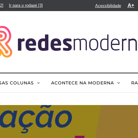
A+
[2]
Ir para o rodapé
[3]
Acessibilidade
SAS COLUNAS
ACONTECE NA MODERNA
R