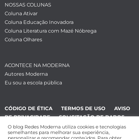
NOSSAS COLUNAS
Coluna Ativar
Coluna Educação Inovadora
Coluna Literatura com Mazé Nóbrega
Coluna Olhares
ACONTECE NA MODERNA
Autores Moderna
Eu sou a escola pública
CÓDIGO DE ÉTICA
TERMOS DE USO
AVISO
DE PRIVACIDADE
SOLICITAÇÃO DE DADOS
O blog Redes Moderna utiliza cookies e tecnologias
©Editora Moderna 2024. Todos os
semelhantes para melhorar sua experiência,
personalizar e recomendar conteúdos. Para obter