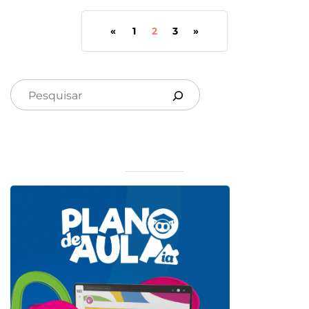
«
1
2
3
»