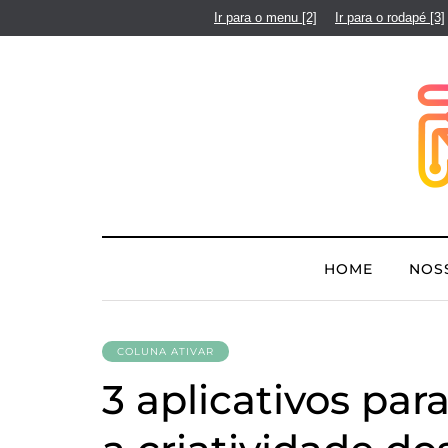
Ir para o menu
[2]
Ir para o rodapé
[3]
HOME
NOS
COLUNA ATIVAR
3 aplicativos par