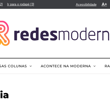
A+
[2]
Ir para o rodapé
[3]
Acessibilidade
SAS COLUNAS
ACONTECE NA MODERNA
R
ia