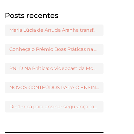
Posts recentes
Maria Lúcia de Arruda Aranha transformou o ensino de Filosofia no Brasil
Conheça o Prêmio Boas Práticas na Escola
PNLD Na Prática: o videocast da Moderna para apoiar a escolha das obras aprovadas
NOVOS CONTEÚDOS PARA O ENSINO MÉDIO DISPONÍVEIS NO MODERNAMIGOS
Dinâmica para ensinar segurança digital nos Anos Iniciais