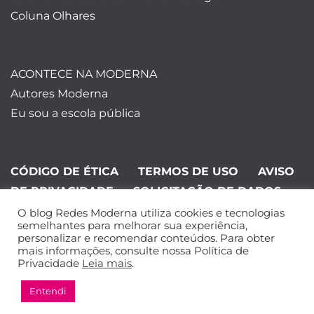
Coluna Olhares
ACONTECE NA MODERNA
Autores Moderna
Eu sou a escola pública
CÓDIGO DE ÉTICA
TERMOS DE USO
AVISO
DE PRIVACIDADE
SOLICITAÇÃO DE DADOS
O blog Redes Moderna utiliza cookies e tecnologias
©Editora Moderna 2024. Todos os
semelhantes para melhorar sua experiência,
personalizar e recomendar conteúdos. Para obter
direitos reservados.
mais informações, consulte nossa Política de
Privacidade
Leia mais
.
Entendi