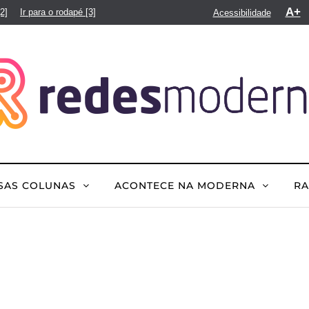
A+
[2]
Ir para o rodapé
[3]
Acessibilidade
SAS COLUNAS
ACONTECE NA MODERNA
R