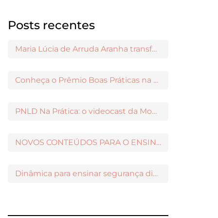
Posts recentes
Maria Lúcia de Arruda Aranha transformou o ensino de Filosofia no Brasil
Conheça o Prêmio Boas Práticas na Escola
PNLD Na Prática: o videocast da Moderna para apoiar a escolha das obras aprovadas
NOVOS CONTEÚDOS PARA O ENSINO MÉDIO DISPONÍVEIS NO MODERNAMIGOS
Dinâmica para ensinar segurança digital nos Anos Iniciais