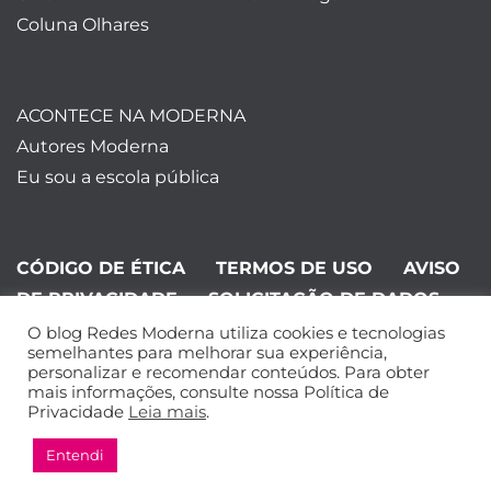
Coluna Olhares
ACONTECE NA MODERNA
Autores Moderna
Eu sou a escola pública
CÓDIGO DE ÉTICA
TERMOS DE USO
AVISO
DE PRIVACIDADE
SOLICITAÇÃO DE DADOS
O blog Redes Moderna utiliza cookies e tecnologias
©Editora Moderna 2024. Todos os
semelhantes para melhorar sua experiência,
personalizar e recomendar conteúdos. Para obter
direitos reservados.
mais informações, consulte nossa Política de
Privacidade
Leia mais
.
Entendi