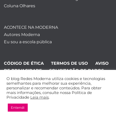
Coluna Olhares
ACONTECE NA MODERNA
Autores Moderna
Eu sou a escola pública
CÓDIGO DE ÉTICA
TERMOS DE USO
AVISO
DE PRIVACIDADE
SOLICITAÇÃO DE DADOS
O blog Redes Moderna utiliza cookies e tecnologias
©Editora Moderna 2024. Todos os
semelhantes para melhorar sua experiência,
personalizar e recomendar conteúdos. Para obter
direitos reservados.
mais informações, consulte nossa Política de
Privacidade
Leia mais
.
Entendi