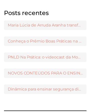
Posts recentes
Maria Lúcia de Arruda Aranha transformou o ensino de Filosofia no Brasil
Conheça o Prêmio Boas Práticas na Escola
PNLD Na Prática: o videocast da Moderna para apoiar a escolha das obras aprovadas
NOVOS CONTEÚDOS PARA O ENSINO MÉDIO DISPONÍVEIS NO MODERNAMIGOS
Dinâmica para ensinar segurança digital nos Anos Iniciais