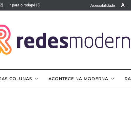
A+
[2]
Ir para o rodapé
[3]
Acessibilidade
SAS COLUNAS
ACONTECE NA MODERNA
R