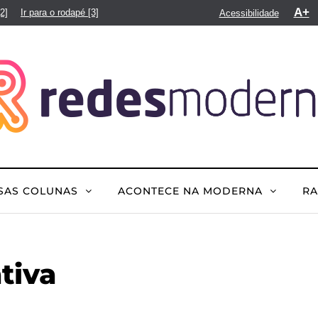
A+
[2]
Ir para o rodapé
[3]
Acessibilidade
SAS COLUNAS
ACONTECE NA MODERNA
R
tiva