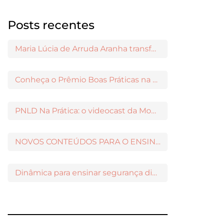
Posts recentes
Maria Lúcia de Arruda Aranha transformou o ensino de Filosofia no Brasil
Conheça o Prêmio Boas Práticas na Escola
PNLD Na Prática: o videocast da Moderna para apoiar a escolha das obras aprovadas
NOVOS CONTEÚDOS PARA O ENSINO MÉDIO DISPONÍVEIS NO MODERNAMIGOS
Dinâmica para ensinar segurança digital nos Anos Iniciais