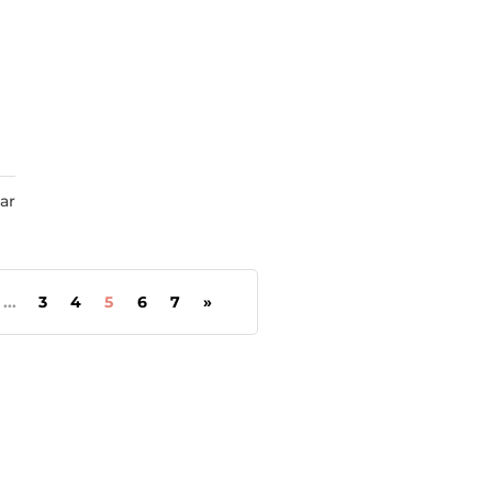
ar
...
3
4
5
6
7
»