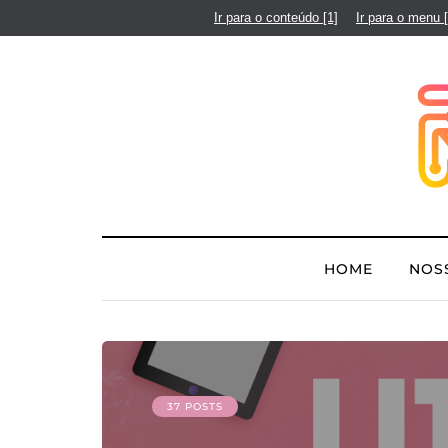
Ir para o conteúdo
[1]
Ir para o menu
HOME
NOS
37 POSTS