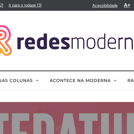
A+
[2]
Ir para o rodapé
[3]
Acessibilidade
SAS COLUNAS
ACONTECE NA MODERNA
R