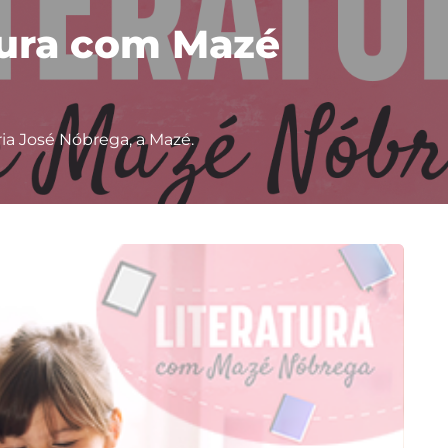
tura com Mazé
ria José Nóbrega, a Mazé.