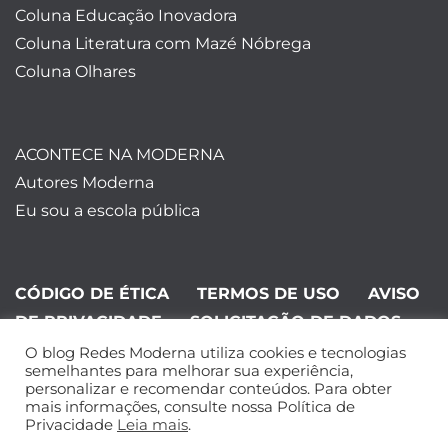
Coluna Educação Inovadora
Coluna Literatura com Mazé Nóbrega
Coluna Olhares
ACONTECE NA MODERNA
Autores Moderna
Eu sou a escola pública
CÓDIGO DE ÉTICA
TERMOS DE USO
AVISO
DE PRIVACIDADE
SOLICITAÇÃO DE DADOS
O blog Redes Moderna utiliza cookies e tecnologias
©Editora Moderna 2024. Todos os
semelhantes para melhorar sua experiência,
personalizar e recomendar conteúdos. Para obter
direitos reservados.
mais informações, consulte nossa Política de
Privacidade
Leia mais
.