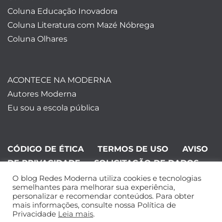
Coluna Educação Inovadora
Coluna Literatura com Mazé Nóbrega
Coluna Olhares
ACONTECE NA MODERNA
Autores Moderna
Eu sou a escola pública
CÓDIGO DE ÉTICA
TERMOS DE USO
AVISO
DE PRIVACIDADE
SOLICITAÇÃO DE DADOS
O blog Redes Moderna utiliza cookies e tecnologias
©Editora Moderna 2024. Todos os
semelhantes para melhorar sua experiência,
personalizar e recomendar conteúdos. Para obter
direitos reservados.
mais informações, consulte nossa Política de
Privacidade
Leia mais
.