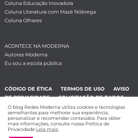
Coluna Educação Inovadora
Coluna Literatura com Mazé Nóbrega
Coluna Olhares
ACONTECE NA MODERNA
Autores Moderna
Eu sou a escola pública
CÓDIGO DE ÉTICA
TERMOS DE USO
AVISO
DE PRIVACIDADE
SOLICITAÇÃO DE DADOS
O blog Redes Moderna utiliza cookies e tecnologias
©Editora Moderna 2024. Todos os
semelhantes para melhorar sua experiência,
personalizar e recomendar conteúdos. Para obter
direitos reservados.
mais informações, consulte nossa Política de
Privacidade
Leia mais
.