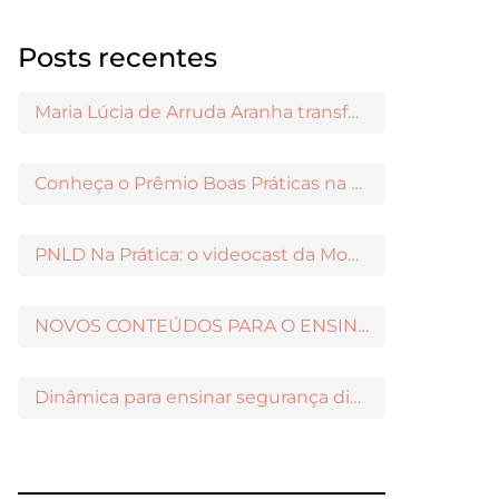
Posts recentes
Maria Lúcia de Arruda Aranha transformou o ensino de Filosofia no Brasil
Conheça o Prêmio Boas Práticas na Escola
PNLD Na Prática: o videocast da Moderna para apoiar a escolha das obras aprovadas
NOVOS CONTEÚDOS PARA O ENSINO MÉDIO DISPONÍVEIS NO MODERNAMIGOS
Dinâmica para ensinar segurança digital nos Anos Iniciais