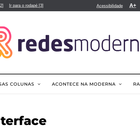
A+
[2]
Ir para o rodapé
[3]
Acessibilidade
SAS COLUNAS
ACONTECE NA MODERNA
R
nterface