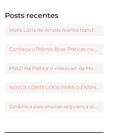
Posts recentes
Maria Lúcia de Arruda Aranha transformou o ensino de Filosofia no Brasil
Conheça o Prêmio Boas Práticas na Escola
PNLD Na Prática: o videocast da Moderna para apoiar a escolha das obras aprovadas
NOVOS CONTEÚDOS PARA O ENSINO MÉDIO DISPONÍVEIS NO MODERNAMIGOS
Dinâmica para ensinar segurança digital nos Anos Iniciais