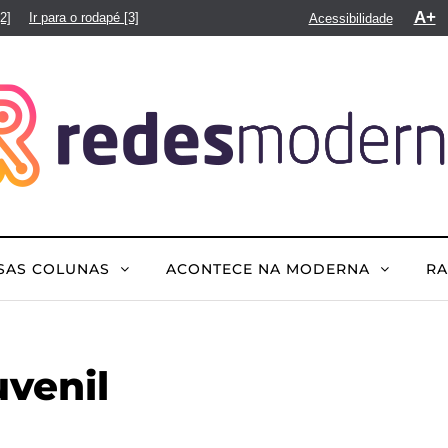
A+
[2]
Ir para o rodapé
[3]
Acessibilidade
SAS COLUNAS
ACONTECE NA MODERNA
R
venil