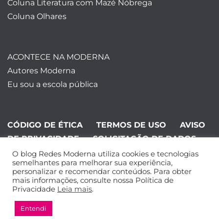
Coluna Literatura com Mazé Nóbrega
Coluna Olhares
ACONTECE NA MODERNA
Autores Moderna
Eu sou a escola pública
CÓDIGO DE ÉTICA
TERMOS DE USO
AVISO
DE PRIVACIDADE
SOLICITAÇÃO DE DADOS
O blog Redes Moderna utiliza cookies e tecnologias
©Editora Moderna 2024. Todos os
semelhantes para melhorar sua experiência,
personalizar e recomendar conteúdos. Para obter
direitos reservados.
mais informações, consulte nossa Política de
Privacidade
Leia mais
.
Entendi