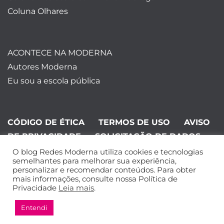
Coluna Olhares
ACONTECE NA MODERNA
Autores Moderna
Eu sou a escola pública
CÓDIGO DE ÉTICA
TERMOS DE USO
AVISO
DE PRIVACIDADE
SOLICITAÇÃO DE DADOS
O blog Redes Moderna utiliza cookies e tecnologias
©Editora Moderna 2024. Todos os
semelhantes para melhorar sua experiência,
personalizar e recomendar conteúdos. Para obter
direitos reservados.
mais informações, consulte nossa Política de
Privacidade
Leia mais
.
Entendi