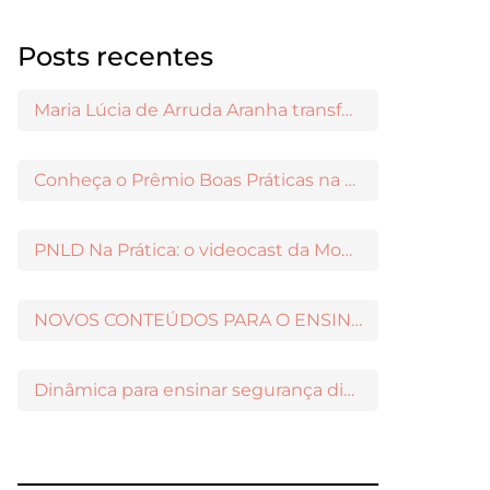
Posts recentes
Maria Lúcia de Arruda Aranha transformou o ensino de Filosofia no Brasil
Conheça o Prêmio Boas Práticas na Escola
PNLD Na Prática: o videocast da Moderna para apoiar a escolha das obras aprovadas
NOVOS CONTEÚDOS PARA O ENSINO MÉDIO DISPONÍVEIS NO MODERNAMIGOS
Dinâmica para ensinar segurança digital nos Anos Iniciais