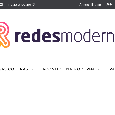
A+
[2]
Ir para o rodapé
[3]
Acessibilidade
SAS COLUNAS
ACONTECE NA MODERNA
R