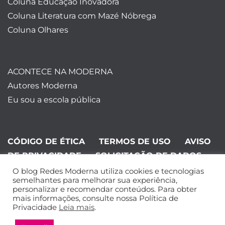
Coluna Educação Inovadora
Coluna Literatura com Mazé Nóbrega
Coluna Olhares
ACONTECE NA MODERNA
Autores Moderna
Eu sou a escola pública
CÓDIGO DE ÉTICA
TERMOS DE USO
AVISO
DE PRIVACIDADE
SOLICITAÇÃO DE DADOS
O blog Redes Moderna utiliza cookies e tecnologias
©Editora Moderna 2024. Todos os
semelhantes para melhorar sua experiência,
personalizar e recomendar conteúdos. Para obter
direitos reservados.
mais informações, consulte nossa Política de
Privacidade
Leia mais
.