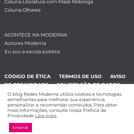
Coluna Literatura com Mazé Nóbrega
Coluna Olhares
ACONTECE NA MODERNA
Autores Moderna
Eu sou a escola pública
CÓDIGO DE ÉTICA
TERMOS DE USO
AVISO
DE PRIVACIDADE
SOLICITAÇÃO DE DADOS
O blog Redes Moderna utiliza cookies e tecnologias
©Editora Moderna 2024. Todos os
semelhantes para melhorar sua experiência,
personalizar e recomendar conteúdos. Para obter
direitos reservados.
mais informações, consulte nossa Política de
Privacidade
Leia mais
.
Entendi