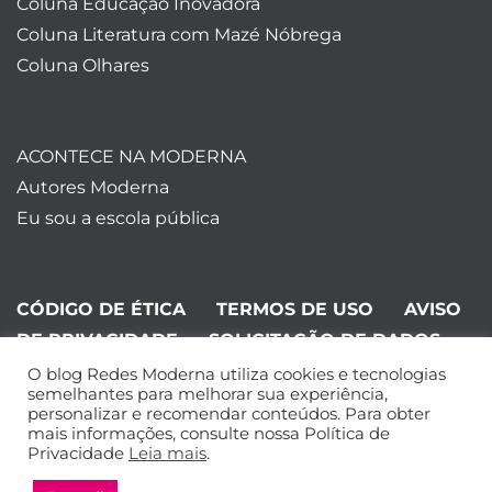
Coluna Educação Inovadora
Coluna Literatura com Mazé Nóbrega
Coluna Olhares
ACONTECE NA MODERNA
Autores Moderna
Eu sou a escola pública
CÓDIGO DE ÉTICA
TERMOS DE USO
AVISO
DE PRIVACIDADE
SOLICITAÇÃO DE DADOS
O blog Redes Moderna utiliza cookies e tecnologias
©Editora Moderna 2024. Todos os
semelhantes para melhorar sua experiência,
personalizar e recomendar conteúdos. Para obter
direitos reservados.
mais informações, consulte nossa Política de
Privacidade
Leia mais
.