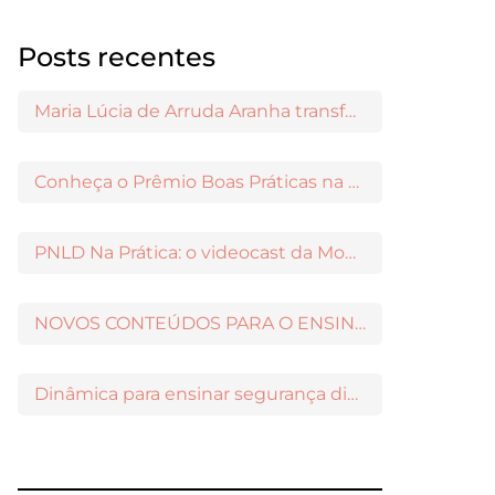
Posts recentes
Maria Lúcia de Arruda Aranha transformou o ensino de Filosofia no Brasil
Conheça o Prêmio Boas Práticas na Escola
PNLD Na Prática: o videocast da Moderna para apoiar a escolha das obras aprovadas
NOVOS CONTEÚDOS PARA O ENSINO MÉDIO DISPONÍVEIS NO MODERNAMIGOS
Dinâmica para ensinar segurança digital nos Anos Iniciais