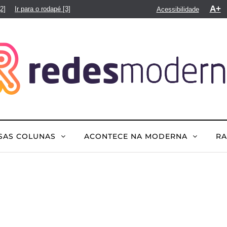
A+
[2]
Ir para o rodapé
[3]
Acessibilidade
SAS COLUNAS
ACONTECE NA MODERNA
R