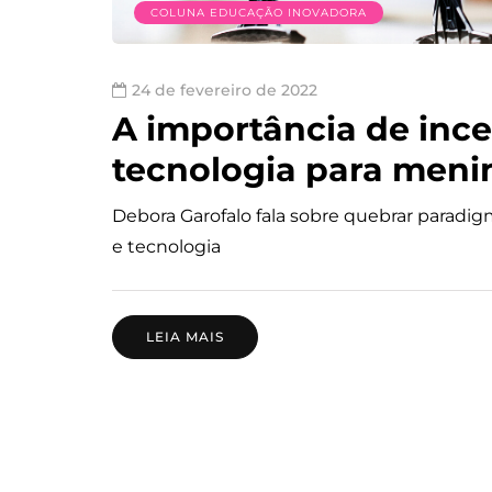
COLUNA EDUCAÇÃO INOVADORA
24 de fevereiro de 2022
A importância de incen
tecnologia para meni
Debora Garofalo fala sobre quebrar paradig
e tecnologia
LEIA MAIS