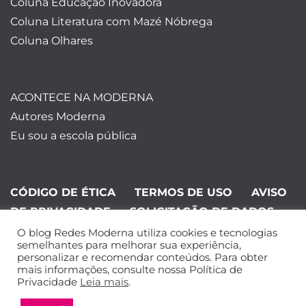
Coluna Educação Inovadora
Coluna Literatura com Mazé Nóbrega
Coluna Olhares
ACONTECE NA MODERNA
Autores Moderna
Eu sou a escola pública
CÓDIGO DE ÉTICA
TERMOS DE USO
AVISO
DE PRIVACIDADE
SOLICITAÇÃO DE DADOS
O blog Redes Moderna utiliza cookies e tecnologias
©Editora Moderna 2024. Todos os
semelhantes para melhorar sua experiência,
personalizar e recomendar conteúdos. Para obter
direitos reservados.
mais informações, consulte nossa Política de
Privacidade
Leia mais
.