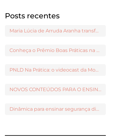
Posts recentes
Maria Lúcia de Arruda Aranha transformou o ensino de Filosofia no Brasil
Conheça o Prêmio Boas Práticas na Escola
PNLD Na Prática: o videocast da Moderna para apoiar a escolha das obras aprovadas
NOVOS CONTEÚDOS PARA O ENSINO MÉDIO DISPONÍVEIS NO MODERNAMIGOS
Dinâmica para ensinar segurança digital nos Anos Iniciais