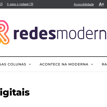
A+
[2]
Ir para o rodapé
[3]
Acessibilidade
SAS COLUNAS
ACONTECE NA MODERNA
R
gitais