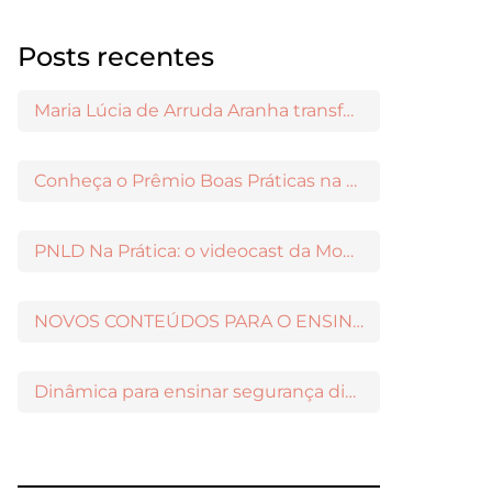
Posts recentes
Maria Lúcia de Arruda Aranha transformou o ensino de Filosofia no Brasil
Conheça o Prêmio Boas Práticas na Escola
PNLD Na Prática: o videocast da Moderna para apoiar a escolha das obras aprovadas
NOVOS CONTEÚDOS PARA O ENSINO MÉDIO DISPONÍVEIS NO MODERNAMIGOS
Dinâmica para ensinar segurança digital nos Anos Iniciais