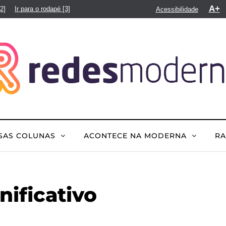
A+
[2]
Ir para o rodapé
[3]
Acessibilidade
SAS COLUNAS
ACONTECE NA MODERNA
R
nificativo