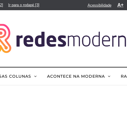
A+
[2]
Ir para o rodapé
[3]
Acessibilidade
SAS COLUNAS
ACONTECE NA MODERNA
R