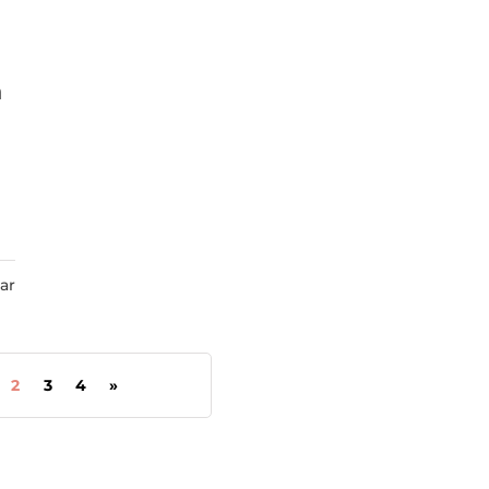
m
ar
2
3
4
»