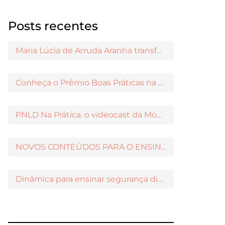
Posts recentes
Maria Lúcia de Arruda Aranha transformou o ensino de Filosofia no Brasil
Conheça o Prêmio Boas Práticas na Escola
PNLD Na Prática: o videocast da Moderna para apoiar a escolha das obras aprovadas
NOVOS CONTEÚDOS PARA O ENSINO MÉDIO DISPONÍVEIS NO MODERNAMIGOS
Dinâmica para ensinar segurança digital nos Anos Iniciais