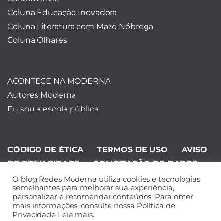
Coluna Educação Inovadora
Coluna Literatura com Mazé Nóbrega
Coluna Olhares
ACONTECE NA MODERNA
Autores Moderna
Eu sou a escola pública
CÓDIGO DE ÉTICA
TERMOS DE USO
AVISO
DE PRIVACIDADE
SOLICITAÇÃO DE DADOS
O blog Redes Moderna utiliza cookies e tecnologias
©Editora Moderna 2024. Todos os
semelhantes para melhorar sua experiência,
personalizar e recomendar conteúdos. Para obter
direitos reservados.
mais informações, consulte nossa Política de
Privacidade
Leia mais
.