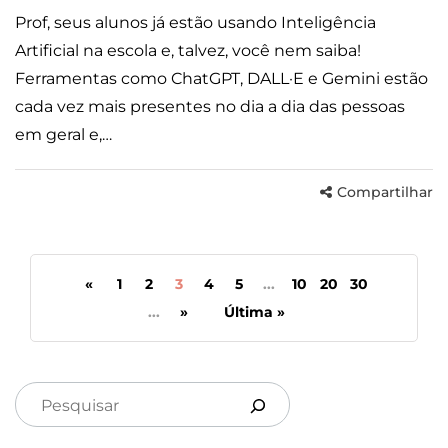
Prof, seus alunos já estão usando Inteligência
Artificial na escola e, talvez, você nem saiba!
Ferramentas como ChatGPT, DALL·E e Gemini estão
cada vez mais presentes no dia a dia das pessoas
em geral e,…
Compartilhar
«
1
2
3
4
5
...
10
20
30
...
»
Última »