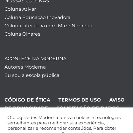
NOSSAS COLUNAS
Coluna Ativar
Coluna Educação Inovadora
Coluna Literatura com Mazé Nóbrega
Coluna Olhares
ACONTECE NA MODERNA
Autores Moderna
Eu sou a escola pública
CÓDIGO DE ÉTICA
TERMOS DE USO
AVISO
DE PRIVACIDADE
SOLICITAÇÃO DE DADOS
O blog Redes Moderna utiliza cookies e tecnologias
©Editora Moderna 2024. Todos os
semelhantes para melhorar sua experiência,
personalizar e recomendar conteúdos. Para obter
direitos reservados.