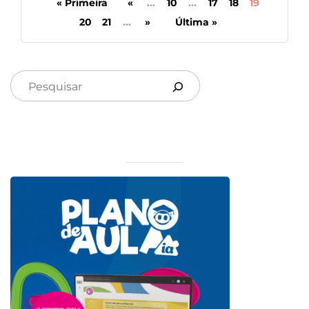
« Primeira
«
...
10
...
17
18
19
20
21
...
»
Última »