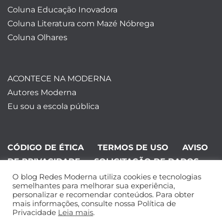
Coluna Educação Inovadora
Coluna Literatura com Mazé Nóbrega
Coluna Olhares
ACONTECE NA MODERNA
Autores Moderna
Eu sou a escola pública
CÓDIGO DE ÉTICA
TERMOS DE USO
AVISO
DE PRIVACIDADE
SOLICITAÇÃO DE DADOS
O blog Redes Moderna utiliza cookies e tecnologias
©Editora Moderna 2024. Todos os
semelhantes para melhorar sua experiência,
personalizar e recomendar conteúdos. Para obter
direitos reservados.
mais informações, consulte nossa Política de
Privacidade
Leia mais
.