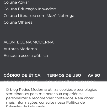
Coluna Ativar
Coluna Educação Inovadora
Coluna Literatura com Mazé Nóbrega
Coluna Olhares
ACONTECE NA MODERNA
Autores Moderna
Eu sou a escola pública
CÓDIGO DE ÉTICA
TERMOS DE USO
AVISO
DE PRIVACIDADE
SOLICITAÇÃO DE DADOS
O blog Redes Moderna utiliza cookies e tecnologias
©Editora Moderna 2024. Todos os
semelhantes para melhorar sua experiência,
personalizar e recomendar conteúdos. Para obter
direitos reservados.
mais informações, consulte nossa Política de
Privacidade
Leia mais
.